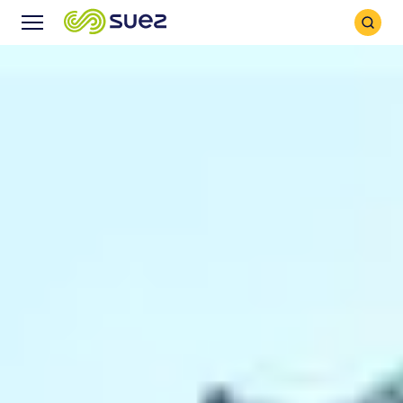
Icône
Icône
recher
Menu