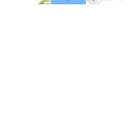
Schéma de conception d'une installation de stockage de
déchets dangereux
Nos implantations
La co-incinération de déchets en four de
cimenterie
C’est un processus dans lequel des déchets sont
utilisés comme combustible dans les fours de