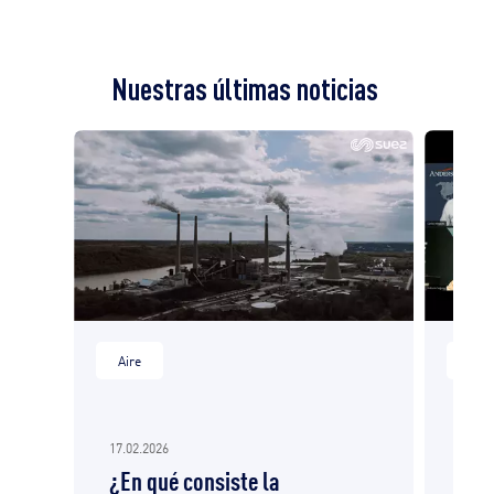
Nuestras últimas noticias
Aire
Aire
17.02.2026
13.02
¿En qué consiste la
SUE