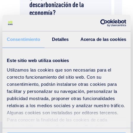
descarbonización de la
cla
economía?
pro
en 
La descarbonización de la economía es uno
de los aspectos claves a conseguir en este
SUEZ 
SXXI. Hace...
webin
Consentimiento
Detalles
Acerca de las cookies
actual
Este sitio web utiliza cookies
Utilizamos las cookies que son necesarias para el
correcto funcionamiento del sitio web. Con su
consentimiento, podrán instalarse otras cookies para
Todas noticias
facilitar y personalizar su navegación, personalizar la
publicidad mostrada, proponer otras funcionalidades
relativas a los medios sociales y analizar nuestro tráfico.
Algunas cookies son instaladas por editores terceros.
Para conocer la finalidad de las cookies de cada
categoría (Necesarias, Preferencias, Estadísticas y