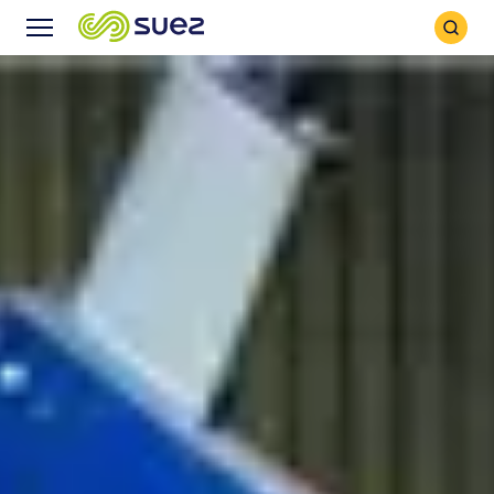
Icône
Icône
recher
Menu