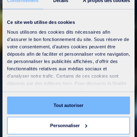
Consentement
Détails
À propos des cookies
Ce site web utilise des cookies
Nous utilisons des cookies dits nécessaires afin
d’assurer le bon fonctionnement du site. Sous réserve de
votre consentement, d’autres cookies peuvent être
déposés afin de faciliter et personnaliser votre navigation,
de personnaliser les publicités affichées, d'offrir des
fonctionnalités relatives aux médias sociaux et
d'analyser notre trafic. Certains de ces cookies sont
déposés par des éditeurs tiers. Pour découvrir la finalité
des cookies de chaque catégorie (Nécessaires,
Préférences, Statistiques et Marketing), cliquez sur
l’onglet « Détails ». Via ce bandeau, vous pouvez
Tout autoriser
librement accepter ou refuser tous les cookies ou
personnaliser leur implantation. Refuser les cookies non
Personnaliser
nécessaires ne peut entrainer une restriction de l’accès
au site. Vous pouvez retirer votre consentement à tout