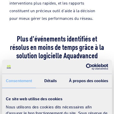
interventions plus rapides, et les rapports
constituent un précieux outil d'aide à la décision
pour mieux gérer les performances du réseau.
Plus d'événements identifiés et
résolus en moins de temps grâce à la
solution logicielle Aquadvanced
Grâce à la solution Aquadvanced axée sur les
Consentement
Détails
À propos des cookies
réseaux d'eau, Macao Water a pu non seulement
assurer la fourniture d'eau 24 heures sur 24 et 7
jours sur 7 avec un soutien continu, mais aussi :
Ce site web utilise des cookies
158 événements détectés au cours des deux
Nous utilisons des cookies dits nécessaires afin
premières années, dont 92% ont révélé des
d’assurer le bon fonctionnement du site. Sous réserve de