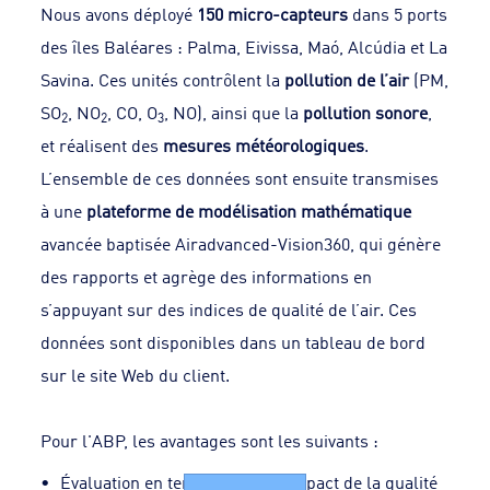
Nous avons déployé
150 micro-capteurs
dans 5 ports
des îles Baléares : Palma, Eivissa, Maó, Alcúdia et La
Savina. Ces unités contrôlent la
pollution de l’air
(PM,
SO
, NO
, CO, O
, NO), ainsi que la
pollution sonore
,
2
2
3
et réalisent des
mesures météorologiques
.
L’ensemble de ces données sont ensuite transmises
à une
plateforme de modélisation mathématique
avancée baptisée Airadvanced-Vision360, qui génère
des rapports et agrège des informations en
s’appuyant sur des indices de qualité de l’air. Ces
données sont disponibles dans un tableau de bord
sur le site Web du client.
Pour l'ABP, les avantages sont les suivants :
Évaluation en temps réel de l’impact de la qualité