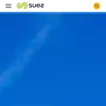
Icône
Icône
recher
Menu