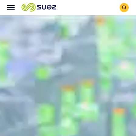
Icône
Icône
recher
Menu