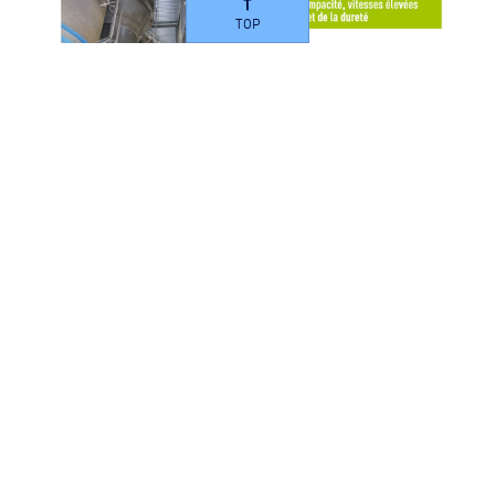
TOP
SOFTAZUR C®, la décarbonatation
chimique par réacteur catalytique
943Ko
PDF
Télécharger