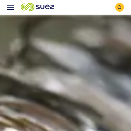
Icône
Icône
recher
Menu