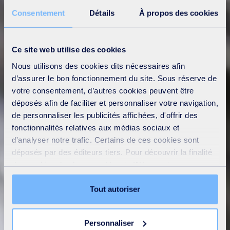
Consentement
Détails
À propos des cookies
Ce site web utilise des cookies
Nous utilisons des cookies dits nécessaires afin
d’assurer le bon fonctionnement du site. Sous réserve de
votre consentement, d’autres cookies peuvent être
déposés afin de faciliter et personnaliser votre navigation,
de personnaliser les publicités affichées, d'offrir des
fonctionnalités relatives aux médias sociaux et
d'analyser notre trafic. Certains de ces cookies sont
déposés par des éditeurs tiers. Pour découvrir la finalité
des cookies de chaque catégorie (Nécessaires,
Préférences, Statistiques et Marketing), cliquez sur
l’onglet « Détails ». Via ce bandeau, vous pouvez
Tout autoriser
librement accepter ou refuser tous les cookies ou
personnaliser leur implantation. Refuser les cookies non
Personnaliser
nécessaires ne peut entrainer une restriction de l’accès