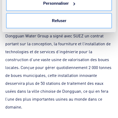
Personnaliser
nécessaires ne peut entrainer une restriction de l’accès
au site. Vous pouvez retirer votre consentement à tout
Construction d’une usine d’envergure
moment en cliquant sur le lien « Modifier votre
Refuser
d’elimination des boues à Dongguan
consentement » présent sur toutes les pages du site. En
savoir plus dans notre
Déclaration cookies
.
Dongguan Water Group a signé avec SUEZ un contrat
portant sur la conception, la fourniture et l’installation de
technologies et de services d’ingénierie pour la
construction d’une vaste usine de valorisation des boues
locales. Conçue pour gérer quotidiennement 2 000 tonnes
de boues municipales, cette installation innovante
desservira plus de 50 stations de traitement des eaux
usées dans la ville chinoise de Dongguan, ce qui en fera
l’une des plus importantes usines au monde dans ce
domaine.