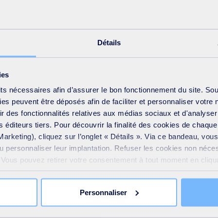
e déchets dangereux en France (novembre 2022) et SUEZ Recycli
Détails
sponibles sur le site internet du Groupe.
ies
sse
its nécessaires afin d’assurer le bon fonctionnement du site. So
s peuvent être déposés afin de faciliter et personnaliser votre 
frir des fonctionnalités relatives aux médias sociaux et d'analyser
é du communiqué de presse
 éditeurs tiers. Pour découvrir la finalité des cookies de chaqu
Marketing), cliquez sur l’onglet « Détails ». Via ce bandeau, vo
ou personnaliser leur implantation. Refuser les cookies non néce
e. Vous pouvez retirer votre consentement à tout moment en cliquan
 sur toutes les pages du site. En savoir plus dans notre
Déclar
de presse
Personnaliser
a@suez.com