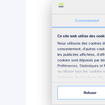
IWS, leader des activités d
2022).
Consentement
Les états financiers seront di
Ce site web utilise des cook
(a), (b), (c), (d), (e) et (f) : cf communiqué de pre
Nous utilisons des cookies d
consentement, d’autres cookie
les publicités affichées, d'of
Télécharger l'intégralit
cookies sont déposés par des
Préférences, Statistiques et 
Contacts
ou refuser tous les cookies 
restriction de l’accès au sit
votre consentement » présent
Service 
Refuser
suez.medi