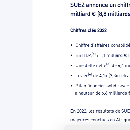
SUEZ annonce un chiffr
milliard € (8,8 milliar
Chiffres clés 2022
Chiffre d’affaires consolid
(c)
EBITDA
: 1,1 milliard € 
(d)
Une dette nette
de 4,6 mi
(e)
Levier
de 4,1x (3,3x retr
Bilan financier solide ave
à hauteur de 6,6 milliards 
En 2022, les résultats de SUE
majeures conclues en Afrique
milliard € et plus de 8 000 s