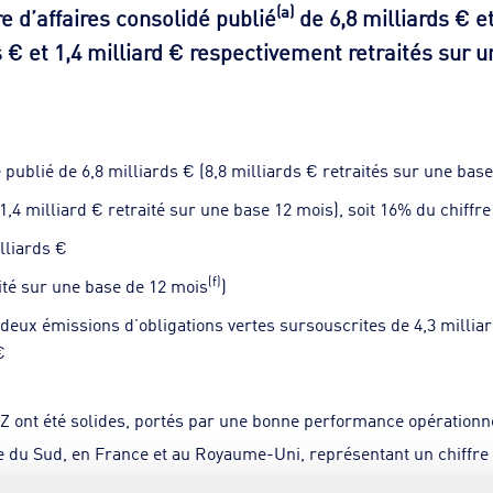
(a)
e d’affaires consolidé publié
de 6,8 milliards € e
ds € et 1,4 milliard € respectivement retraités sur
é publié de 6,8 milliards € (8,8 milliards € retraités sur une bas
(1,4 milliard € retraité sur une base 12 mois), soit 16% du chiffre
lliards €
(f)
aité sur une base de 12 mois
)
c deux émissions d’obligations vertes sursouscrites de 4,3 millia
€
Z ont été solides, portés par une bonne performance opérationnel
 du Sud, en France et au Royaume-Uni, représentant un chiffre d
alariés : EnviroServ, leader de la gestion des déchets en Afrique