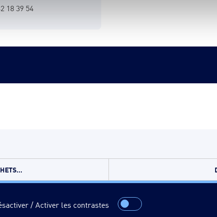
32 18 39 54
ETS...
sactiver / Activer les contrastes