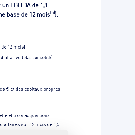
t un EBITDA de 1,1
(b)
 une base de 12 mois
).
e de 12 mois)
 d’affaires total consolidé
rds € et des capitaux propres
le et trois acquisitions
’affaires sur 12 mois de 1,5
 du Sud (septembre 2022),