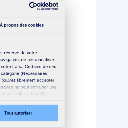
ng and Recovery UK (décembre
À propos des cookies
us réserve de votre
navigation, de personnaliser
 notre trafic. Certains de ces
193KO
PDF
e catégorie (Nécessaires,
us pouvez librement accepter
ssaires ne peut entrainer une
t sur le lien « Modifier
ation cookies
.
Tout autoriser