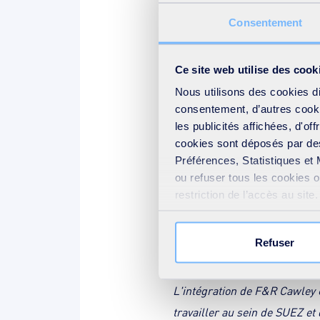
Northamptonshire une solution
Consentement
jusqu'au recyclage et à la val
des déchets et des contrats 
Ce site web utilise des cook
Nous utilisons des cookies d
consentement, d’autres cookie
Anna Cawley, Directrice de l
les publicités affichées, d'of
cookies sont déposés par des
fil des ans pour devenir un 
Préférences, Statistiques et 
Uni, et nous sommes fiers du 
ou refuser tous les cookies 
décision de céder l’entrepris
restriction de l’accès au sit
maintenir l'excellence de not
votre consentement » présent
équilibre entre rentabilité et
Refuser
est un partenaire de choix p
L'intégration de F&R Cawley 
travailler au sein de SUEZ et