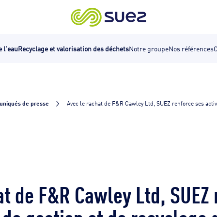
e l'eau
Recyclage et valorisation des déchets
Notre groupe
Nos références
C
niqués de presse
Avec le rachat de F&R Cawley Ltd, SUEZ renforce ses activi
at de F&R Cawley Ltd, SUEZ 
s de gestion et de recyclage 