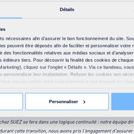
 résiliente de traitement des déchets sur toute la chaîne de val
Détails
orisation énergétique, grâce à une flotte complète, des usines loc
d'approvisionnement à long terme de valorisation énergétique.
ies
its nécessaires afin d’assurer le bon fonctionnement du site. So
s peuvent être déposés afin de faciliter et personnaliser votre 
a stratégie et de la communication de F&R Cawley, a conclu
:«
F&
frir des fonctionnalités relatives aux médias sociaux et d'analyser
 éditeurs tiers. Pour découvrir la finalité des cookies de chaqu
acteur indépendant de premier plan du traitement des déchets d
Marketing), cliquez sur l’onglet « Détails ». Via ce bandeau, vo
service que nous offrons à nos clients depuis plus de 75 ans. L
ou personnaliser leur implantation. Refuser les cookies non néce
e, nous avons voulu trouver un repreneur qui partageait nos valeu
e. Vous pouvez retirer votre consentement à tout moment en cliquan
re service client. Grâce à son approche triple de la performance,
 sur toutes les pages du site. En savoir plus dans notre
Déclar
 besoins de la planète et de ses habitants, et fort de références s
Personnaliser
our poursuivre le développement de notre entreprise.
chez SUEZ se fera dans une logique continuité : notre équipe dir
 durant cette transition, nous avons pris l'engagement d'assurer 