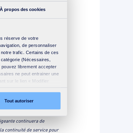
eur, depuis la collecte
À propos des cookies
ales de transfert et de tri
us réserve de votre
navigation, de personnaliser
R Cawley s'est développé au
 notre trafic. Certains de ces
e catégorie (Nécessaires,
es entreprises au Royaume-
us pouvez librement accepter
orsque nous avons pris la
ssaires ne peut entrainer une
rs, et s’engageait à
t sur le lien « Modifier
 qui repose sur un juste
ation cookies
.
olides dans l’industrie, SUEZ
Tout autoriser
igeante continuera de
la continuité de service pour