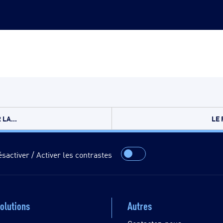
LA...
LE 
sactiver / Activer les contrastes
olutions
Autres