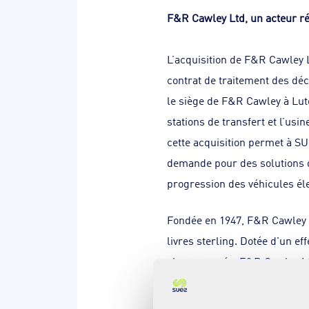
F&R Cawley Ltd, un acteur ré
L’acquisition de F&R Cawley 
contrat de traitement des déc
le siège de F&R Cawley à Luto
stations de transfert et l’usi
cette acquisition permet à SU
demande pour des solutions de
progression des véhicules él
Fondée en 1947, F&R Cawley Lt
livres sterling. Dotée d'un ef
chaque année. F&R Cawley Ltd 
Cette acquisition permet à S