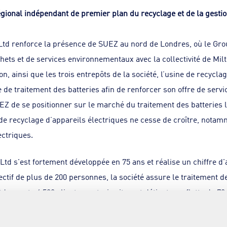
gional indépendant de premier plan du recyclage et de la gesti
Ltd renforce la présence de SUEZ au nord de Londres, où le G
hets et de services environnementaux avec la collectivité de Mi
n, ainsi que les trois entrepôts de la société, l’usine de recycla
ne de traitement des batteries afin de renforcer son offre de serv
EZ de se positionner sur le marché du traitement des batteries l
 recyclage d’appareils électriques ne cesse de croître, notamme
ectriques.
d s'est fortement développée en 75 ans et réalise un chiffre d'a
fectif de plus de 200 personnes, la société assure le traitement 
compte 4 500 clients sur trois sites, et détient une flotte de 70
UEZ d'offrir aux entreprises du Bedfordshire, du Hertfordshire,