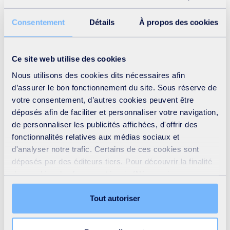
recherche, afin d’établir une stratégie de déconcentration
des formations et de renforcement des capacités des
Consentement
Détails
À propos des cookies
organismes de formation partenaires au Sud.
Un lieu de rencontre entre opérationnels et
Ce site web utilise des cookies
chercheurs
Nous utilisons des cookies dits nécessaires afin
d’assurer le bon fonctionnement du site. Sous réserve de
votre consentement, d’autres cookies peuvent être
La Chaire soutient des programmes de recherche visant
déposés afin de faciliter et personnaliser votre navigation,
au développement de l’accès à l’eau potable et à
de personnaliser les publicités affichées, d'offrir des
l’assainissement par l’amélioration du management des
fonctionnalités relatives aux médias sociaux et
d'analyser notre trafic. Certains de ces cookies sont
services, notamment par l’analyse des conditions
déposés par des éditeurs tiers. Pour découvrir la finalité
économiques, politiques, institutionnelles et
des cookies de chaque catégorie (Nécessaires,
managériales, et par l’analyse du cadre de gouvernance.
Préférences, Statistiques et Marketing), cliquez sur
Les actions de recherche sont définies sur la base des
l’onglet « Détails ». Via ce bandeau, vous pouvez
Tout autoriser
librement accepter ou refuser tous les cookies ou
propositions du Conseil Scientifique, dont les membres
personnaliser leur implantation. Refuser les cookies non
sont des personnalités reconnues de la recherche. La