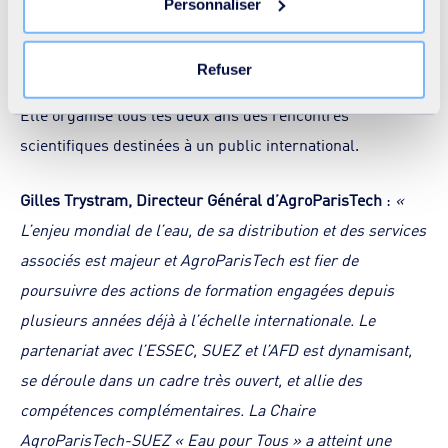
Personnaliser
nécessaires ne peut entrainer une restriction de l’accès
Chaire entend favoriser la progression et le partage des
au site. Vous pouvez retirer votre consentement à tout
savoirs, en étant un lieu de rencontre entre managers des
moment en cliquant sur le lien « Modifier votre
Refuser
consentement » présent sur toutes les pages du site. En
services de l’eau et de l’assainissement, et chercheurs.
savoir plus dans notre
Déclaration cookies
.
Elle organise tous les deux ans des rencontres
scientifiques destinées à un public international.
Gilles Trystram, Directeur Général d’AgroParisTech
:
«
L’enjeu mondial de l’eau, de sa distribution et des services
associés est majeur et AgroParisTech est fier de
poursuivre des actions de formation engagées depuis
plusieurs années déjà à l’échelle internationale. Le
partenariat avec l’ESSEC, SUEZ et l’AFD est dynamisant,
se déroule dans un cadre très ouvert, et allie des
compétences complémentaires. La Chaire
AgroParisTech-SUEZ « Eau pour Tous » a atteint une