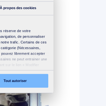
u savoir-faire, où
À propos des cookies
es auditeurs.
us réserve de votre
navigation, de personnaliser
 notre trafic. Certains de ces
e catégorie (Nécessaires,
us pouvez librement accepter
ssaires ne peut entrainer une
t sur le lien « Modifier
ation cookies
.
Tout autoriser