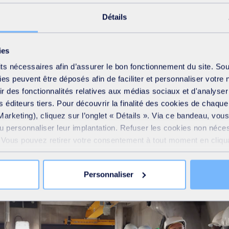
 Chaire, une communauté de partage du savoir, du savoir être et d
Détails
s SUEZ, que je tiens à saluer ici pour leur engagement auprès d
ies
ol et l’Agence de l’Eau Rhône Méditerranée Corse.
its nécessaires afin d’assurer le bon fonctionnement du site. So
s peuvent être déposés afin de faciliter et personnaliser votre 
frir des fonctionnalités relatives aux médias sociaux et d'analyser
 éditeurs tiers. Pour découvrir la finalité des cookies de chaqu
Marketing), cliquez sur l’onglet « Détails ». Via ce bandeau, vo
ou personnaliser leur implantation. Refuser les cookies non néce
e. Vous pouvez retirer votre consentement à tout moment en cliquan
 sur toutes les pages du site. En savoir plus dans notre
Déclar
Personnaliser