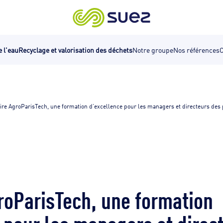
e l'eau
Recyclage et valorisation des déchets
Notre groupe
Nos références
C
ire AgroParisTech, une formation d’excellence pour les managers et directeurs des p
roParisTech, une formation
 pour les managers et direc