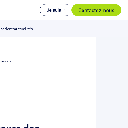
Contactez-nous
Je suis
arrières
Actualités
ays en...
teurs des