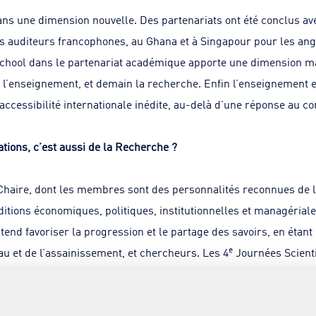
ans une dimension nouvelle. Des partenariats ont été conclus av
es auditeurs francophones, au Ghana et à Singapour pour les ang
chool dans le partenariat académique apporte une dimension m
s l’enseignement, et demain la recherche. Enfin l’enseignement 
accessibilité internationale inédite, au-delà d’une réponse au con
tions, c’est aussi de la Recherche ?
 Chaire, dont les membres sont des personnalités reconnues de l
ditions économiques, politiques, institutionnelles et managériale
end favoriser la progression et le partage des savoirs, en étant
e
u et de l’assainissement, et chercheurs. Les 4
Journées Scienti
r de la gouvernance de l’assainissement urbain, ont permis de p