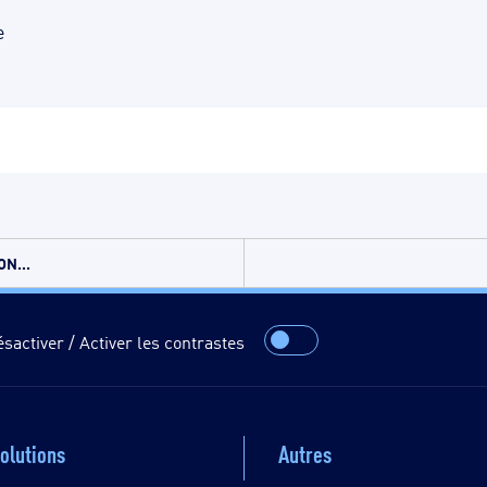
e
N...
sactiver / Activer les contrastes
olutions
Autres