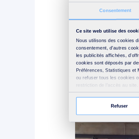
C’est bien tout l’esprit de la
Consentement
s’impliquent nombre d’expert
Ce site web utilise des cook
*
Avec l’ESSEC Business Scho
Nous utilisons des cookies d
consentement, d’autres cookie
les publicités affichées, d'of
cookies sont déposés par des
Préférences, Statistiques et 
ou refuser tous les cookies 
restriction de l’accès au sit
votre consentement » présent
Refuser