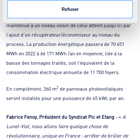
moment en cliquant sur le lien « Modifier votre
Malgré la baisse de 25% des tonnages de déchets
Refuser
consentement » présent sur toutes les pages du site. En
incinérés, la production énergétique de l’UVE sera
savoir plus dans notre
Déclaration cookies
.
maintenue à un niveau voisin de celui atteint jusqu’ici par
l’ajout d’un récupérateur/économiseur au niveau du
process. La production énergétique passera de 70 651
MWh en 2022 à 66 171 MWh /an en moyenne, liée à la
baisse des tonnages traités, soit l’équivalent de la
consommation électrique annuelle de 11 700 foyers.
2
En complément, 260 m
de panneaux photovoltaïques
seront installés pour une puissance de 45 kWc par an.
Fabrice Fenoy, Président du Syndicat Pic et Etang
: «
A
Lunel-Viel, nous allons faire quelque chose de
révolutionnaire, unique en France : arrêter de brûler de