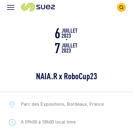
Icône
Icône
recher
Menu
6
JUILLET
2023
7
JUILLET
2023
NAIA.R x RoboCup23
Parc des Expositions, Bordeaux, France
A 09h00 à 18h00 local time