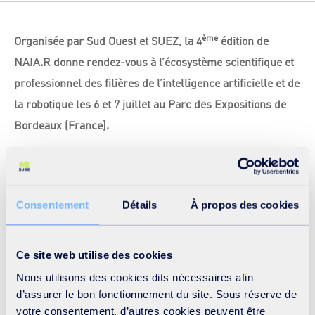
ème
Organisée par Sud Ouest et SUEZ, la 4
édition de
NAIA.R donne rendez-vous à l’écosystème scientifique et
professionnel des filières de l’intelligence artificielle et de
la robotique les 6 et 7 juillet au Parc des Expositions de
Bordeaux (France).
Cet événement est consacré à la réflexion autour des
enjeux de la société de demain. Intégré cette année au
Consentement
Détails
À propos des cookies
sein de la RoboCup23, NAIA.R constitue l’aspect
professionnel de l’événement.
Ce site web utilise des cookies
SUEZ y présente ses
solutions utilisant de l’intelligence
Nous utilisons des cookies dits nécessaires afin
artificielle
pour la gestion de l’
eau
et des
déchets
comme
d’assurer le bon fonctionnement du site. Sous réserve de
votre consentement, d’autres cookies peuvent être
Autodiag
,
AQUADVANCED® Réseaux d'Eau
,
Qualiwaste