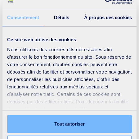
fondées sur des entretiens avec des consommateurs et
des acteurs locaux, comme les forces de l’ordre, les
Consentement
Détails
À propos des cookies
commerçants ou les structures sociales. Ces travaux ont
permis de mieux comprendre les contextes de
consommation, lieux et moments où ces déchets sont
Ce site web utilise des cookies
générés. Ils apportent un éclairage précieux pour adapter
Nous utilisons des cookies dits nécessaires afin
et cibler les messages de prévention et construire des
d’assurer le bon fonctionnement du site. Sous réserve de
votre consentement, d’autres cookies peuvent être
actions plus efficaces, en phase avec les réalités des
déposés afin de faciliter et personnaliser votre navigation,
territoires.
de personnaliser les publicités affichées, d'offrir des
fonctionnalités relatives aux médias sociaux et
d'analyser notre trafic. Certains de ces cookies sont
2. Cartographier le phénomène des
déposés par des éditeurs tiers. Pour découvrir la finalité
bouteilles de protoxyde d’azote pour mieux
des cookies de chaque catégorie (Nécessaires,
cibler les actions
Préférences, Statistiques et Marketing), cliquez sur
l’onglet « Détails ». Via ce bandeau, vous pouvez
Tout autoriser
Nous avons déployé une solution d’intelligence artificielle,
librement accepter ou refuser tous les cookies ou
Qualiwaste
, pour identifier la présence de bouteilles de
personnaliser leur implantation. Refuser les cookies non