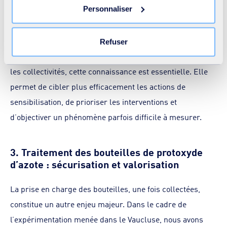
Personnaliser
protoxyde d’azote dans les flux de collecte grâce à des
nécessaires ne peut entrainer une restriction de l’accès
au site. Vous pouvez retirer votre consentement à tout
dispositifs embarqués sur les bennes. Ces données
moment en cliquant sur le lien « Modifier votre
permettent de cartographier les zones les plus
Refuser
consentement » présent sur toutes les pages du site. En
concernées et de suivre l’évolution dans le temps. Pour
savoir plus dans notre
Déclaration cookies
.
les collectivités, cette connaissance est essentielle. Elle
permet de cibler plus efficacement les actions de
sensibilisation, de prioriser les interventions et
d’objectiver un phénomène parfois difficile à mesurer.
3. Traitement des bouteilles de protoxyde
d’azote : sécurisation et valorisation
La prise en charge des bouteilles, une fois collectées,
constitue un autre enjeu majeur. Dans le cadre de
l’expérimentation menée dans le Vaucluse, nous avons