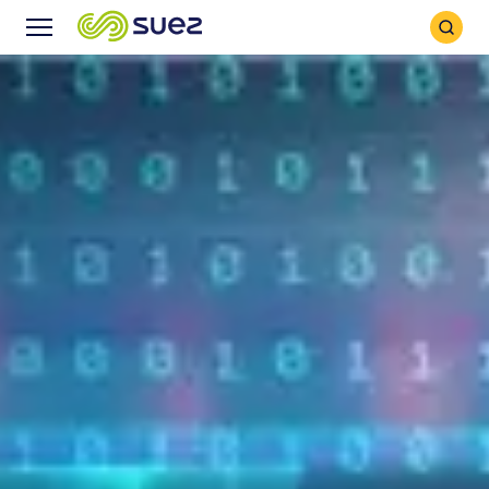
Icône
Icône
recher
Menu