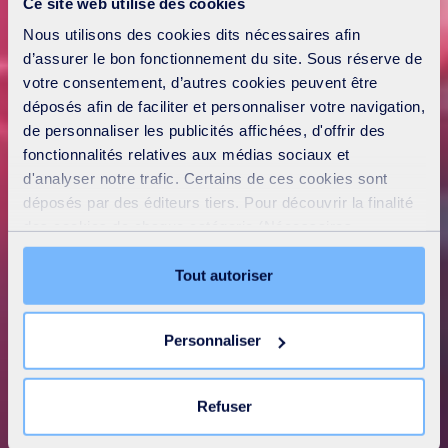
Ce site web utilise des cookies
Nous utilisons des cookies dits nécessaires afin
d’assurer le bon fonctionnement du site. Sous réserve de
votre consentement, d’autres cookies peuvent être
déposés afin de faciliter et personnaliser votre navigation,
de personnaliser les publicités affichées, d'offrir des
fonctionnalités relatives aux médias sociaux et
d'analyser notre trafic. Certains de ces cookies sont
déposés par des éditeurs tiers. Pour découvrir la finalité
des cookies de chaque catégorie (Nécessaires,
Préférences, Statistiques et Marketing), cliquez sur
l’onglet « Détails ». Via ce bandeau, vous pouvez
Tout autoriser
librement accepter ou refuser tous les cookies ou
personnaliser leur implantation. Refuser les cookies non
Personnaliser
nécessaires ne peut entrainer une restriction de l’accès
au site. Vous pouvez retirer votre consentement à tout
moment en cliquant sur le lien « Modifier votre
Refuser
consentement » présent sur toutes les pages du site. En
savoir plus dans notre
Déclaration cookies
.