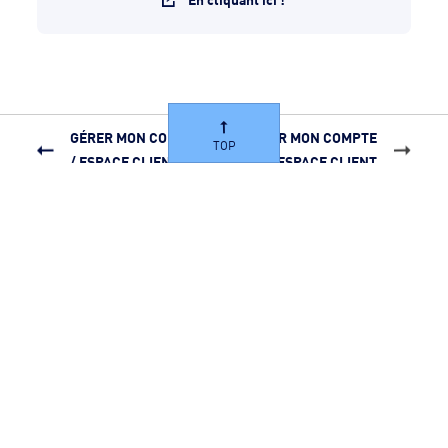
GÉRER MON COMPTE
GÉRER MON COMPTE
TOP
/ ESPACE CLIENT
/ ESPACE CLIENT
Suivez-nous
Désactiver / Activer les contrastes
Notre groupe