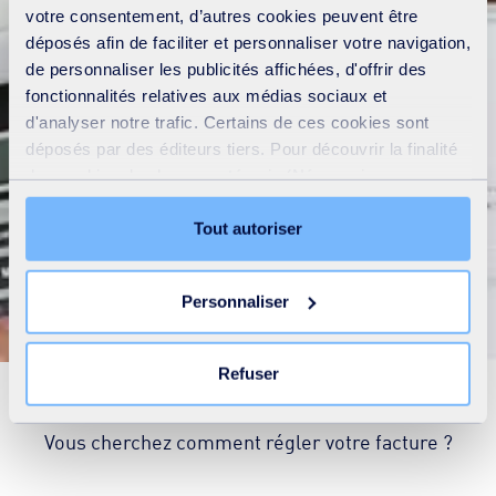
votre consentement, d’autres cookies peuvent être
déposés afin de faciliter et personnaliser votre navigation,
de personnaliser les publicités affichées, d'offrir des
fonctionnalités relatives aux médias sociaux et
d'analyser notre trafic. Certains de ces cookies sont
déposés par des éditeurs tiers. Pour découvrir la finalité
des cookies de chaque catégorie (Nécessaires,
Préférences, Statistiques et Marketing), cliquez sur
l’onglet « Détails ». Via ce bandeau, vous pouvez
Tout autoriser
Payer ma facture
librement accepter ou refuser tous les cookies ou
personnaliser leur implantation. Refuser les cookies non
Personnaliser
nécessaires ne peut entrainer une restriction de l’accès
au site. Vous pouvez retirer votre consentement à tout
moment en cliquant sur le lien « Modifier votre
Refuser
consentement » présent sur toutes les pages du site. En
Vous êtes client de nos services en France ?
savoir plus dans notre
Déclaration cookies
.
Vous cherchez comment régler votre facture ?