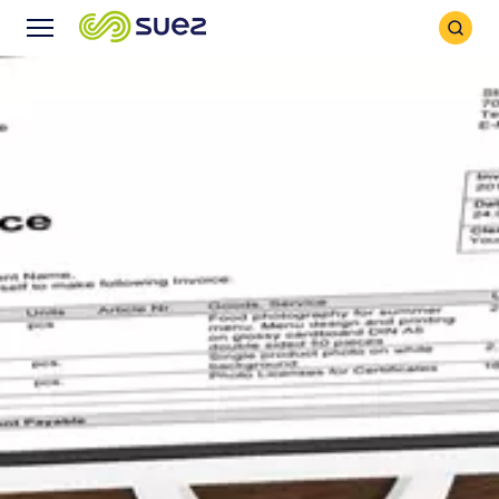
Icône
Icône
recher
Menu