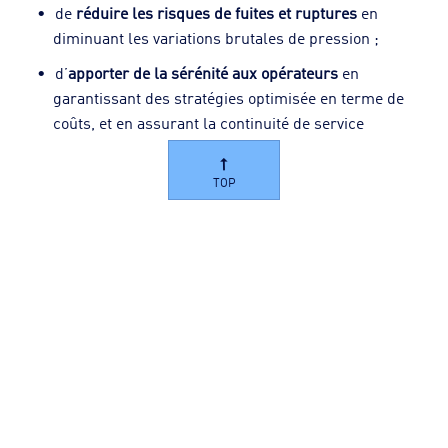
de
réduire les risques de fuites et ruptures
en
diminuant les variations brutales de pression ;
d’
apporter de la sérénité aux opérateurs
en
garantissant des stratégies optimisée en terme de
coûts, et en assurant la continuité de service
TOP
Module “Production Planning” :
optimisation des stratégies de
production & transport sur le long
terme
Le secteur de la production et de la
distribution de l'eau fait face à plusieurs
défis majeurs. Le stress hydrique, causé