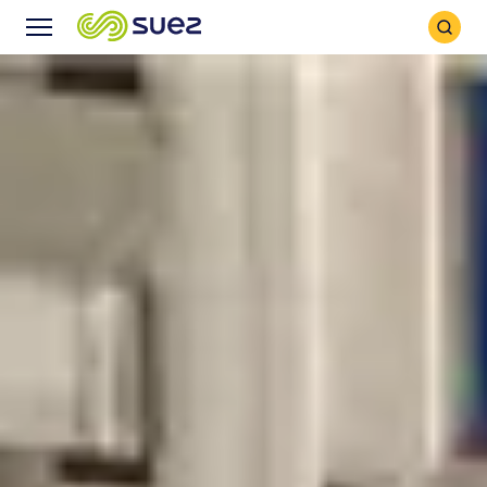
Icône
Icône
recher
Menu