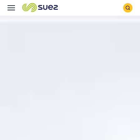
Icône
Icône
recher
Menu