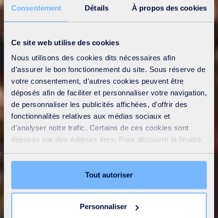
Consentement
Détails
À propos des cookies
Ce site web utilise des cookies
Nous utilisons des cookies dits nécessaires afin
d’assurer le bon fonctionnement du site. Sous réserve de
votre consentement, d’autres cookies peuvent être
déposés afin de faciliter et personnaliser votre navigation,
de personnaliser les publicités affichées, d'offrir des
fonctionnalités relatives aux médias sociaux et
d'analyser notre trafic. Certains de ces cookies sont
déposés par des éditeurs tiers. Pour découvrir la finalité
des cookies de chaque catégorie (Nécessaires,
Préférences, Statistiques et Marketing), cliquez sur
l’onglet « Détails ». Via ce bandeau, vous pouvez
Tout autoriser
librement accepter ou refuser tous les cookies ou
personnaliser leur implantation. Refuser les cookies non
Personnaliser
nécessaires ne peut entrainer une restriction de l’accès