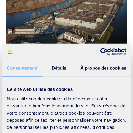
Consentement
Détails
À propos des cookies
Située sur une île de la rivière Vltava, dans une zone
urbaine proche des sites touristiques du château de Troja
Ce site web utilise des cookies
et du zoo de Prague, cette station semi-enterrée est
entièrement couverte pour s'intégrer pleinement à
Nous utilisons des cookies dits nécessaires afin
d’assurer le bon fonctionnement du site. Sous réserve de
l’environnement. Conçue pour résister aux inondations,
votre consentement, d’autres cookies peuvent être
elle est insonorisée et bénéficie d’un traitement des
déposés afin de faciliter et personnaliser votre navigation,
odeurs afin d’éviter toute forme de nuisance pour les
de personnaliser les publicités affichées, d'offrir des