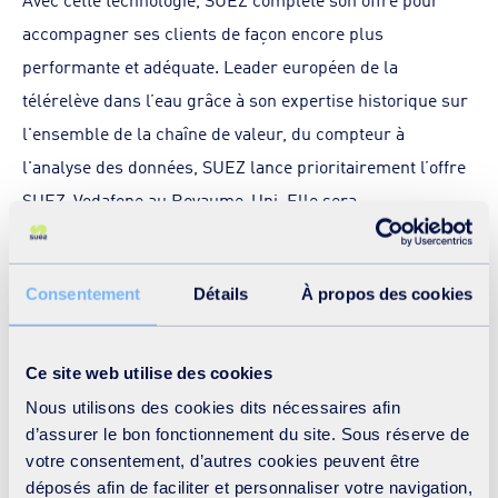
accompagner ses clients de façon encore plus
performante et adéquate. Leader européen de la
télérelève dans l’eau grâce à son expertise historique sur
l'ensemble de la chaîne de valeur, du compteur à
l'analyse des données, SUEZ lance prioritairement l’offre
SUEZ-Vodafone au Royaume-Uni. Elle sera
progressivement proposée aux clients de SUEZ en
France, en Italie, en Espagne, et en Nouvelle-Zélande.
Consentement
Détails
À propos des cookies
Pour Patricia Villoslada, SVP SUEZ Digital Solutions :
«
Le
partenariat mondial que nous lançons aujourd’hui avec
Ce site web utilise des cookies
Vodafone permet de renforcer notre offre pour proposer à
Nous utilisons des cookies dits nécessaires afin
tous nos clients dans le monde un service complet, agile
d’assurer le bon fonctionnement du site. Sous réserve de
votre consentement, d’autres cookies peuvent être
et à haute valeur ajoutée technique et économique. Cette
déposés afin de faciliter et personnaliser votre navigation,