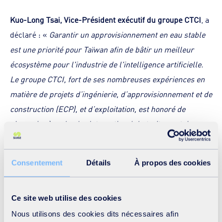
Kuo-Long Tsai, Vice-Président exécutif du groupe CTCI
, a
déclaré : «
Garantir un approvisionnement en eau stable
est une priorité pour Taïwan afin de bâtir un meilleur
écosystème pour l'industrie de l'intelligence artificielle.
Le groupe CTCI, fort de ses nombreuses expériences en
matière de projets d’ingénierie, d’approvisionnement et de
construction (ECP), et d’exploitation, est honoré de
s'associer à un leader international du traitement de
l'eau, SUEZ, et à l'entrepreneur maritime national réputé,
Hung Hua Construction. Ensemble, nous allons
Consentement
Détails
À propos des cookies
construire la première usine publique de dessalement
d'eau de mer à grande échelle de Taïwan, d'une capacité
de 100 000 mètres cubes par jour. Cette installation est
Ce site web utilise des cookies
conçue non seulement pour assurer l'approvisionnement
Nous utilisons des cookies dits nécessaires afin