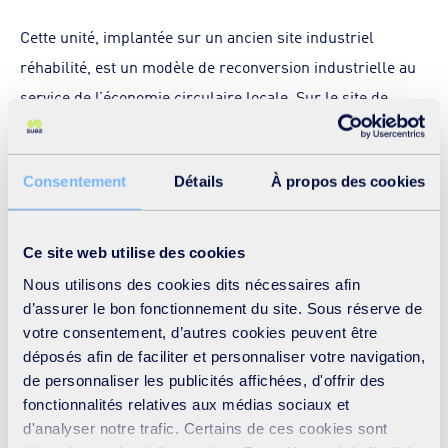
Cette unité, implantée sur un ancien site industriel
réhabilité, est un modèle de reconversion industrielle au
service de l’économie circulaire locale. Sur le site de
Trinergy les déchets industriels et commerciaux non
dangereux (DNDAE) sont triés, déferraillés et broyés pour
Consentement
Détails
À propos des cookies
produire un CSR de haute qualité. Associés à des déchets
de bois non recyclables, ils constituent ainsi le
combustible acheminé vers la centrale BIOSYNERGY.
Ce site web utilise des cookies
Nous utilisons des cookies dits nécessaires afin
d’assurer le bon fonctionnement du site. Sous réserve de
Un engagement fort pour la Normandie et
votre consentement, d’autres cookies peuvent être
une avancée majeure pour l’économie
déposés afin de faciliter et personnaliser votre navigation,
circulaire
de personnaliser les publicités affichées, d'offrir des
fonctionnalités relatives aux médias sociaux et
BIOSYNERGY est un projet innovant, stratégique pour la
d'analyser notre trafic. Certains de ces cookies sont
transition environnementale, et générateur d’activité