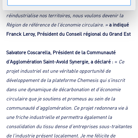
consentement » présent sur toutes les pages du site. En
simple : l’environnement crée des emplois et
savoir plus dans notre
Déclaration cookies
.
réindustrialise nos territoires, nous voulons devenir la
Région de référence de l’économie circulaire.
»
a indiqué
Franck Leroy, Président du Conseil régional du Grand Est
Salvatore Coscarella, Président de la Communauté
d’Agglomération Saint-Avold Synergie, a déclaré
: «
Ce
projet industriel est une véritable opportunité de
développement de la plateforme Chemesis qui s’inscrit
dans une dynamique de décarbonation et d’économie
circulaire que je soutiens et promeus au sein de la
communauté d’agglomération. Ce projet redonnera vie à
une friche industrielle et permettra également la
consolidation du tissu dense d’entreprises sous-traitantes
de l’industrie présent localement. Je me félicite de