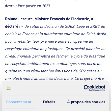
devrait être posée en 2023.
Roland Lescure, Ministre Français de l’Industrie, a
déclaré
: «
Je salue la décision de SUEZ, Loop et SKGC de
choisir la France et la plateforme chimique de Saint-Avold
pour implanter leur première unité européenne de
recyclage chimique de plastiques. Ce procédé pionnier au
niveau mondial permettra de fermer le cycle du plastique
en recyclant indéfiniment les emballages sans perte de
qualité tout en réduisant les émissions de CO2 grâce au
mix électrique français très décarboné. Ce projet montre
comment l’industrie peut être porteuse de solutions pour
la transition écologique, puisqu’il contribue à la fois au
développement d’une économie circulaire économe en
Consentement
Détails
À propos des cookies
ressources naturelles et à la sécurisation de