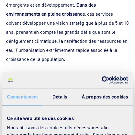
émergents et en développement.
Dans des
environnements en pleine croissance
, ces services
doivent développer une vision stratégique à plus de 5 et 10
ans, prenant en compte les grands défis que sont le
dérèglement climatique, la raréfaction des ressources en
eau, l’urbanisation extrêmement rapide associée à la
croissance de la population.
La Chaire est dédiée aux professionnels jouant un rôle
essentiel dans
la conduite des réformes et du
changement dans le secteur de l’eau et de
Consentement
Détails
À propos des cookies
l’assainissement
. Elle contribue ainsi à l’atteinte des ODD,
et principalement à l’ODD 6 « Accès à l’eau salubre et
Ce site web utilise des cookies
l’assainissement », par :
Nous utilisons des cookies dits nécessaires afin
L’accroissement des compétences des dirigeants des
d’assurer le bon fonctionnement du site. Sous réserve de