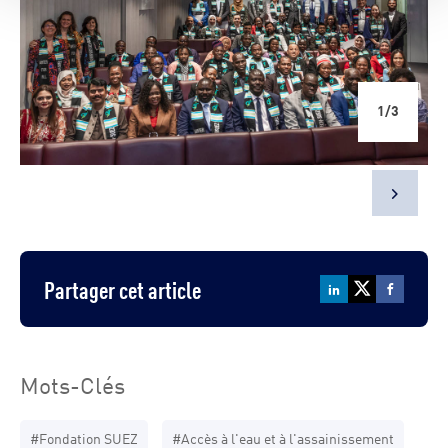
1/3
De 
Eau
ch
Agr
Partager cet article
Mots-Clés
#Fondation SUEZ
#Accès à l'eau et à l'assainissement