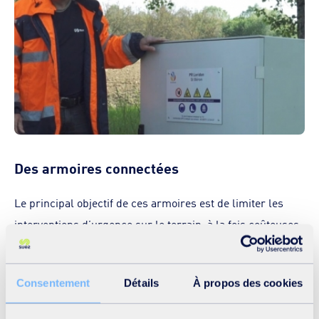
Des armoires connectées
Le principal objectif de ces armoires est de limiter les
interventions d’urgence sur le terrain, à la fois coûteuses
et dangereuses. Grâce à des capteurs communicants, les
informations hydrauliques et électriques mesurées sont
Consentement
Détails
À propos des cookies
transmises aux gestionnaires du réseau
d’assainissement.
« Ces données sont précieuses dans