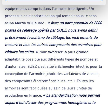
équipes ont fait le choix de définir précisément tous les
savoir plus dans notre
Déclaration cookies
.
équipements compris dans l’armoire intelligente. Un
processus de standardisation qui tombait sous le sens
selon Martin Vuillaume :
« Avec un parc potentiel de 8000
postes de relevage opérés par SUEZ, nous avons défini
précisément le schéma de câblage, les instruments de
mesure et tous les autres composants des armoires pour
réduire les coûts. »
Pour favoriser la plus grande
adaptabilité possible aux différents types de pompes et
d’automates, SUEZ s’est allié à Schneider Electric pour la
conception de l’armoire (choix des variateurs de vitesse,
des composants électromécaniques, etc.). Toutes les
armoires sont fabriquées au sein de leurs unités de
production en France.
« La standardisation nous permet
aujourd’hui d’avoir des programmes homogènes et le