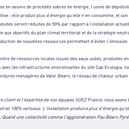
se en oeuvre de procédés sobres en énergie, l’usine de dépollut
sitive : elle produit plus d’énergie qu’elle n’en consomme, et son
uites seront réduites de 50% par rapport à l’installation actuelle
te aux objectifs du plan climat territorial et de la stratégie neutr
oduction de nouvelles ressources permettant d'éviter l'émission
centre de ressources locales issues des eaux usées, produites en 
 avec les infrastructures environnantes du site Cap Ecologia, n
ordures ménagères de Valor Béarn, le réseau de chaleur urbain e
re client et l'expertise de nos équipes SUEZ France, nous avons 
triel 100% vertueux. L'installation produira plus d'énergie qu'
. Quand une collectivité comme l'agglomération Pau Béarn Pyrén
ue, souhaite investir pour l'avenir, nous répondons toujours prés