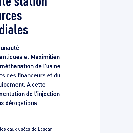
urces
diales
munauté
antiques et Maximilien
 méthanation de l’usine
ts des financeurs et du
uipement. A cette
entation de l’injection
ux dérogations
 des eaux usées de Lescar