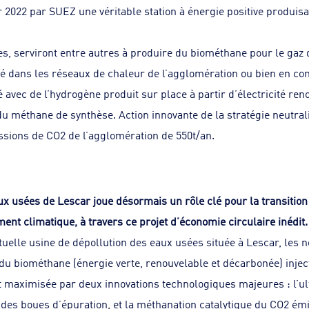
er 2022 par SUEZ une véritable station à énergie positive produis
es, serviront entre autres à produire du biométhane pour le gaz 
sé dans les réseaux de chaleur de l’agglomération ou bien en co
avec de l’hydrogène produit sur place à partir d’électricité reno
du méthane de synthèse. Action innovante de la stratégie neutra
ssions de CO2 de l’agglomération de 550t/an.
ux usées de Lescar joue désormais un rôle clé pour la transition 
ent climatique, à travers ce projet d’économie circulaire inédit.
ctuelle usine de dépollution des eaux usées située à Lescar, les n
u biométhane (énergie verte, renouvelable et décarbonée) inject
 maximisée par deux innovations technologiques majeures : l’ul
des boues d’épuration, et la méthanation catalytique du CO2 émi