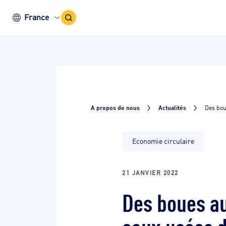
Icône
France
recherche
A propos de nous
Actualités
Des bou
Economie circulaire
21 JANVIER 2022
Des boues au
eaux usées d