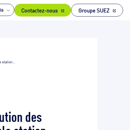
Contactez-nous
Groupe SUEZ
is
station...
ution des
le station