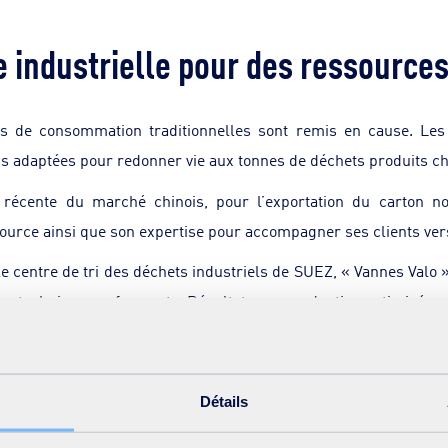
 industrielle pour des ressource
s de consommation traditionnelles sont remis en cause. Les p
ns adaptées pour redonner vie aux tonnes de déchets produits c
e récente du marché chinois, pour l’exportation du carton
ource ainsi que son expertise pour accompagner ses clients vers 
le centre de tri des déchets industriels de SUEZ, « Vannes Valo »
on technique performante. Résultat, une production optimisée en
antie.
Détails