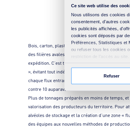
Ce site web utilise des cook
Nous utilisons des cookies d
Une prestation 
consentement, d’autres cookie
les publicités affichées, d'of
cookies sont déposés par des
Préférences, Statistiques et 
Bois, carton, plastique, ferraille, métaux… Ici 20
ou refuser tous les cookies 
des filières avales qui leur donneront une nouvelle
restriction de l’accès au sit
expédition. C’est toute une chaîne d’actions qui 
votre consentement » présent
», évitant tout indésirable. A la réception ensuite,
Refuser
chaque flux entrant. Après la réception et le tri, 
contre 10 auparavant. Résultat : une balle d’1 to
Plus de tonnages préparés en moins de temps, et 
valorisation des producteurs du territoire. Pour a
alvéoles de stockage et la création d’une zone « fl
des équipes aux nouvelles méthodes de production, 