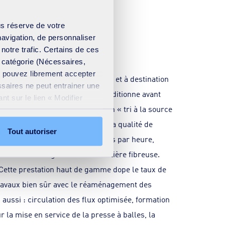
us réserve de votre
 de valorisation
navigation, de personnaliser
 notre trafic. Certains de ces
e catégorie (Nécessaires,
us pouvez librement accepter
rovenance des industriels locaux et à destination
ssaires ne peut entrainer une
les stocke, les trie puis les conditionne avant
t sur le lien « Modifier
pagne chaque client pour un bon « tri à la source
ation cookies
.
cter toute anomalie et rectifier la qualité de
Tout autoriser
ération : pour le carton, 17 balles par heure,
nc moins de 5 kg d’une autre matière fibreuse.
Cette prestation haut de gamme dope le taux de
s travaux bien sûr avec le réaménagement des
 aussi : circulation des flux optimisée, formation
 la mise en service de la presse à balles, la