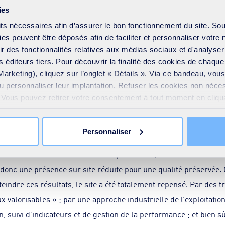
ies
its nécessaires afin d’assurer le bon fonctionnement du site. So
haut de gamme pour doper le taux
s peuvent être déposés afin de faciliter et personnaliser votre 
frir des fonctionnalités relatives aux médias sociaux et d'analyser
 éditeurs tiers. Pour découvrir la finalité des cookies de chaqu
Marketing), cliquez sur l’onglet « Détails ». Via ce bandeau, vo
 000 tonnes de déchets valorisables transitent chaque année, en p
ou personnaliser leur implantation. Refuser les cookies non néce
 vie. Au quotidien, l’équipe SUEZ de Vannes Valo les réceptionne, 
e. Vous pouvez retirer votre consentement à tout moment en cliquan
se met en marche. D’abord sur le site de production : SUEZ accom
 sur toutes les pages du site. En savoir plus dans notre
Déclar
 grâce à l’outil Kizéo qui permet aux conducteurs d’engins de déte
Personnaliser
arrive le conditionnement, grâce à la presse à balles dernière gén
nne de carton contient assurément plus de 99 ,5% de carton et do
donc une présence sur site réduite pour une qualité préservée. 
tteindre ces résultats, le site a été totalement repensé. Par de
ux valorisables » ; par une approche industrielle de l’exploitation
suivi d’indicateurs et de gestion de la performance ; et bien sûr