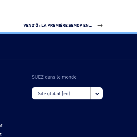
VEND’Ô : LA PREMIÈRE SEMOP EN...
SUEZ dans le monde
nt
t