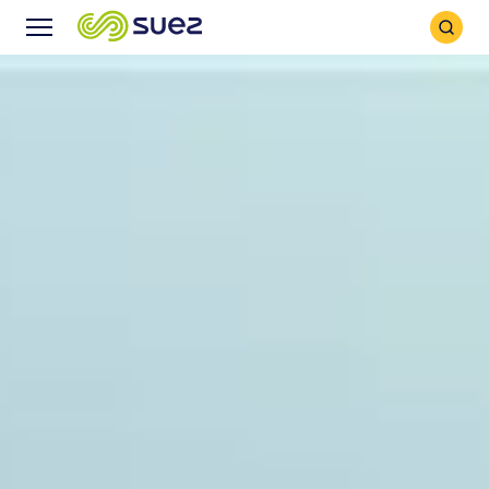
Icône
Icône
recher
Menu