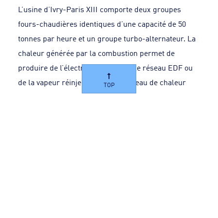
L’usine d’Ivry-Paris XIII comporte deux groupes
fours-chaudières identiques d’une capacité de 50
tonnes par heure et un groupe turbo-alternateur. La
chaleur générée par la combustion permet de
produire de l’électricité livrée sur le réseau EDF ou
de la vapeur réinjectée dans le réseau de chaleur
TOP
parisien (CPCU).
Les résidus de la combustion font l’objet d’une
valorisation en mâchefers. Acheminés par voie
fluviale pour ils sont traités puis réutilisés en
technique routière. Les métaux issus de cette
installation sont valorisés dans les industries
métallurgiques.