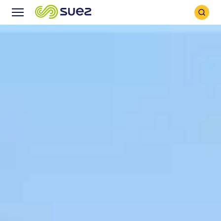
Icône
Icône
recher
Menu