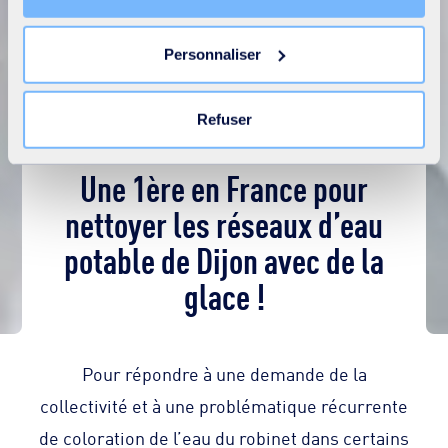
librement accepter ou refuser tous les cookies ou
personnaliser leur implantation. Refuser les cookies non
Personnaliser
nécessaires ne peut entrainer une restriction de l’accès
au site. Vous pouvez retirer votre consentement à tout
moment en cliquant sur le lien « Modifier votre
Refuser
consentement » présent sur toutes les pages du site. En
savoir plus dans notre
Déclaration cookies
.
Une 1ère en France pour
nettoyer les réseaux d’eau
potable de Dijon avec de la
glace !
Pour répondre à une demande de la
collectivité et à une problématique récurrente
de coloration de l’eau du robinet dans certains