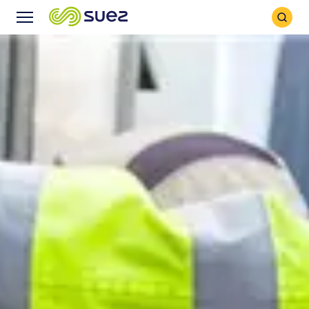
Icône
Icône
recher
Menu