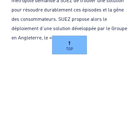
métropole demande à SUEZ de trouver une solution
pour résoudre durablement ces épisodes et la gêne
des consommateurs. SUEZ propose alors le
déploiement d’une solution développée par le Groupe
en Angleterre, le « ice-pigging »
TOP
Une première en France pour une
solution made in SUEZ
En tant qu’acteur engagé en faveur de la
préservation des ressources, SUEZ a développé une
technologie nommée « ice-pigging ». Cette
technologie, brevetée SUEZ,
non intrusive, rapide,