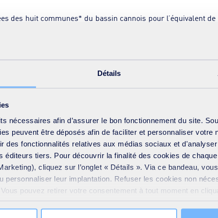
sées des huit communes* du bassin cannois pour l’équivalent de 
es saisonnières mais aussi aux prévisions d’accroissement de l
 technologie d’ultrafiltration par bio-réacteur à membranes 
d’ultrafiltration ont des pores 10 000 fois plus petits que ce
Détails
t les particules, mais aussi les bactéries et les agents patho
r le process de l’usine, l’arrosage des espaces verts, le net
mps d’orage, les bassins de rétention contribuent également à p
ies
et ainsi de préserver la richesse et la qualité du milieu marin 
its nécessaires afin d’assurer le bon fonctionnement du site. So
s peuvent être déposés afin de faciliter et personnaliser votre 
frir des fonctionnalités relatives aux médias sociaux et d'analyser
 éditeurs tiers. Pour découvrir la finalité des cookies de chaqu
nes du bassin cannois : Auribeau-sur-Siagne, Cannes, Le Canne
Marketing), cliquez sur l’onglet « Détails ». Via ce bandeau, vo
ou personnaliser leur implantation. Refuser les cookies non néce
e. Vous pouvez retirer votre consentement à tout moment en cliquan
 sur toutes les pages du site. En savoir plus dans notre
Déclar