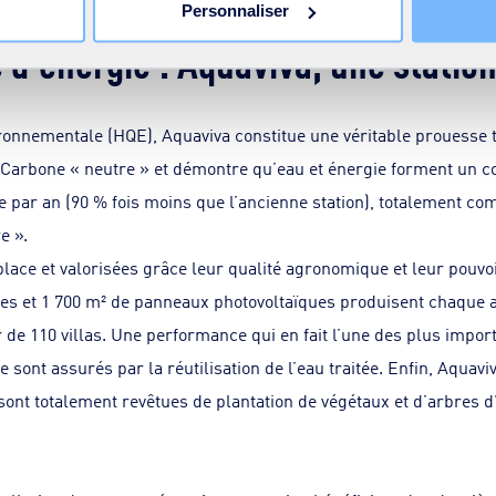
Personnaliser
e d’énergie : Aquaviva, une statio
onnementale (HQE), Aquaviva constitue une véritable prouesse t
 Carbone « neutre » et démontre qu’eau et énergie forment un co
 par an (90 % fois moins que l’ancienne station), totalement co
e ».
lace et valorisées grâce leur qualité agronomique et leur pouvo
ées et 1 700 m² de panneaux photovoltaïques produisent chaque an
de 110 villas. Une performance qui en fait l’une des plus impo
e sont assurés par la réutilisation de l’eau traitée. Enfin, Aquav
sont totalement revêtues de plantation de végétaux et d’arbres d’