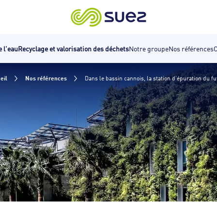
e l'eau
Recyclage et valorisation des déchets
Notre groupe
Nos références
C
eil
Nos références
Dans le bassin cannois, la station d’épuration du fut