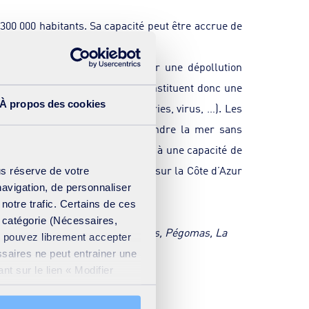
300 000 habitants. Sa capacité peut être accrue de
a population à l’horizon 2040.
(BRM) développée par SUEZ, pour une dépollution
ux de la peau. Ces membranes constituent donc une
À propos des cookies
gènes (micro-organismes, bactéries, virus, …). Les
toyage des voiries ou bien rejoindre la mer sans
rotéger le milieu naturel grâce à une capacité de
de la Baie des Golfes de Lérins sur la Côte d’Azur
us réserve de votre
navigation, de personnaliser
 notre trafic. Certains de ces
e catégorie (Nécessaires,
t, Mandelieu-La Napoule, Mougins, Pégomas, La
us pouvez librement accepter
ssaires ne peut entrainer une
t sur le lien « Modifier
ation cookies
.