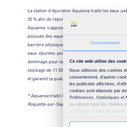
La station d’épuration Aquaviva traite les eaux u
20 % afin de répondre aux variations démographiqu
Aquaviva s’appuie sur le procédé « Ultrafor »,
poussée des eaux usées. En effet, les membranes 
Consentement
barrière physique capable de retenir non seulemen
eaux épurées peuvent alors être réutilisées pou
dommage pour la flore et la faune marine. Par te
Ce site web utilise des cook
3
stockage de 11 500 m
d’eaux usées. Aquaviva perm
Nous utilisons des cookies d
consentement, d’autres cookie
et garantit la qualité des eaux de baignade.
les publicités affichées, d'of
cookies sont déposés par des
* Aquaviva traite les eaux usées des huit commu
Préférences, Statistiques et 
Roquette-sur-Siagne et Théoule-sur-Mer.
ou refuser tous les cookies 
restriction de l’accès au sit
votre consentement » présent