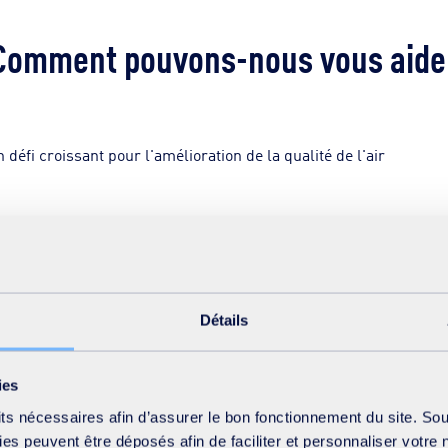
Comment pouvons-nous vous aide
éfi croissant pour l'amélioration de la qualité de l'air
ble de la chaîne de valeur
, nous vous accompagnons
atmosphériques et prendre des mesures pour minimiser
Détails
s, des mesures, la surveillance en temps réel, la
ies
 de solutions de traitement. Nous proposons également
its nécessaires afin d’assurer le bon fonctionnement du site. So
à nos centres de R&D et à nos collaborations avec des
s peuvent être déposés afin de faciliter et personnaliser votre 