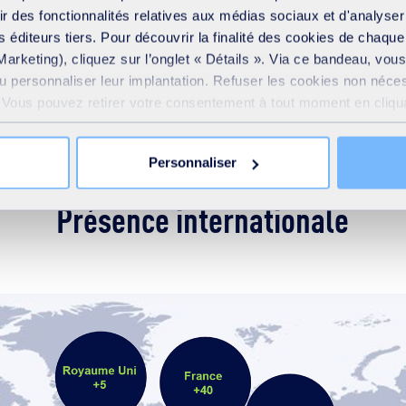
r plan, telles que le CEA, et dans le cadre de
frir des fonctionnalités relatives aux médias sociaux et d'analyser
on.
 éditeurs tiers. Pour découvrir la finalité des cookies de chaqu
Marketing), cliquez sur l’onglet « Détails ». Via ce bandeau, vo
ou personnaliser leur implantation. Refuser les cookies non néce
e. Vous pouvez retirer votre consentement à tout moment en cliquan
Nous contacter pour nos solutions Air & Climat
 sur toutes les pages du site. En savoir plus dans notre
Déclar
Personnaliser
Présence internationale