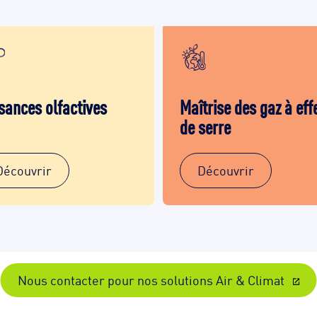
sances olfactives
Maîtrise des gaz à eff
de serre
Découvrir
Découvrir
Nous contacter pour nos solutions Air & Climat