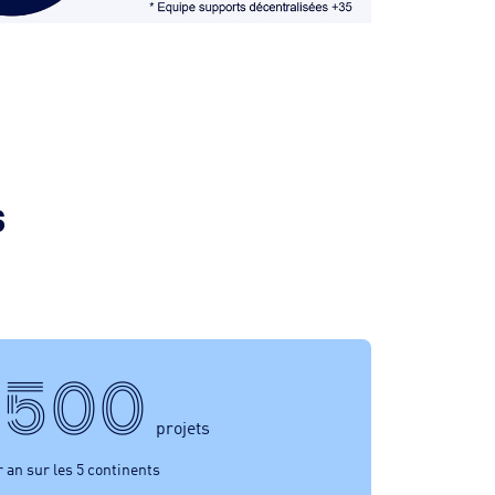
s
 500
projets
r an sur les 5 continents