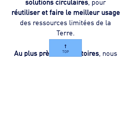
solutions circulaires
, pour
réutiliser et faire le meilleur usage
des ressources limitées de la
Terre.
Au plus près des territoires
, nous
TOP
nous engageons pour l’humain et
la planète afin de leur apporter les
ressources d’un avenir commun. »