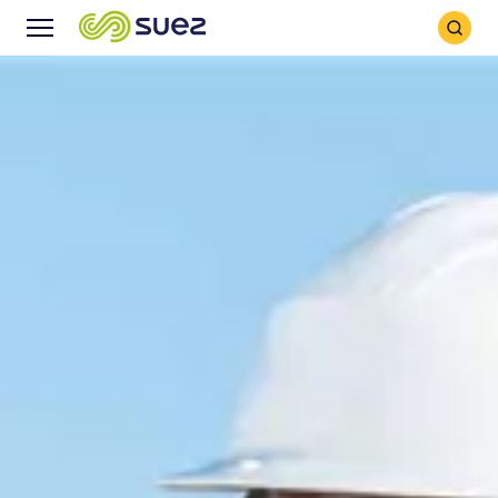
Icône
Icône
recher
Menu