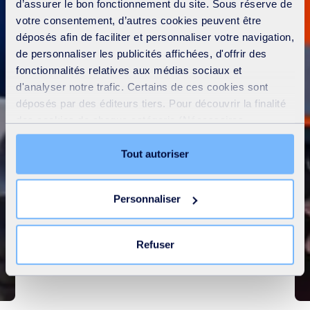
d’assurer le bon fonctionnement du site. Sous réserve de
votre consentement, d’autres cookies peuvent être
déposés afin de faciliter et personnaliser votre navigation,
de personnaliser les publicités affichées, d'offrir des
fonctionnalités relatives aux médias sociaux et
d'analyser notre trafic. Certains de ces cookies sont
déposés par des éditeurs tiers. Pour découvrir la finalité
des cookies de chaque catégorie (Nécessaires,
Préférences, Statistiques et Marketing), cliquez sur
l’onglet « Détails ». Via ce bandeau, vous pouvez
Tout autoriser
librement accepter ou refuser tous les cookies ou
personnaliser leur implantation. Refuser les cookies non
Personnaliser
nécessaires ne peut entrainer une restriction de l’accès
au site. Vous pouvez retirer votre consentement à tout
Notre raison d'être
moment en cliquant sur le lien « Modifier votre
Refuser
consentement » présent sur toutes les pages du site. En
savoir plus dans notre
Déclaration cookies
.