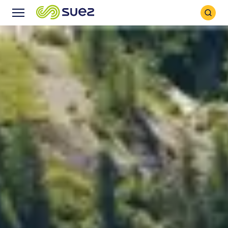
Icône
Icône
recher
Menu