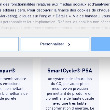
biogaz, des gaz à
frir des fonctionnalités relatives aux médias sociaux et d'analyser
effet de serre
 éditeurs tiers. Pour découvrir la finalité des cookies de chaqu
indirects
Marketing), cliquez sur l’onglet « Détails ». Via ce bandeau, vo
contribuant au
ou personnaliser leur implantation. Refuser les cookies non néce
changement
e. Vous pouvez retirer votre consentement à tout moment en cliquan
climatique par le
biais de processus
 sur toutes les pages du site. En savoir plus dans notre
Déclar
chimiques
Personnaliser
lopur®
SmartCycle® PSA
e membranaire
un système de séparation
es émissions
du CO₂ par adsorption
s, permettant
modulée en pression
un biométhane de
permettant de produire un
de pureté
biométhane de haute qualité
avec une très faible
consommation d’énergie. Le