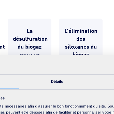
La
L’élimination
désulfuration
des
nt
du biogaz
siloxanes du
biogaz
dans le but
d’éliminer
grâce à notre
efficacement le
système
H₂S lorsqu’il est
d’adsorption
présent à forte
permettant
concentration, et
Détails
d’éliminer les
pour éviter les
concentrations
risques pour la
élevées de
santé, la sécurité
composés
ies
et l'environnement
organiques
its nécessaires afin d’assurer le bon fonctionnement du site. So
volatiles (COV) et
s peuvent être déposés afin de faciliter et personnaliser votre 
de siloxanes du