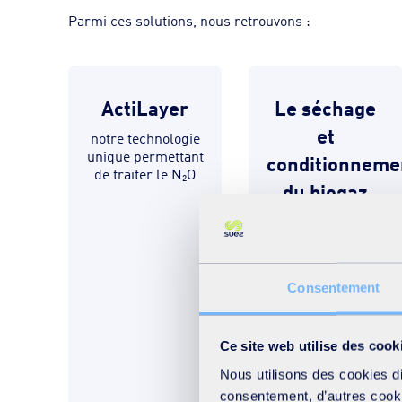
Parmi ces solutions, nous retrouvons :
ActiLayer
Le séchage
et
notre technologie
unique permettant
conditionneme
de traiter le N₂O
du biogaz
afin, notamment,
d’en augmenter sa
valeur
énergétique
Consentement
Ce site web utilise des cook
Nous utilisons des cookies d
consentement, d’autres cookie