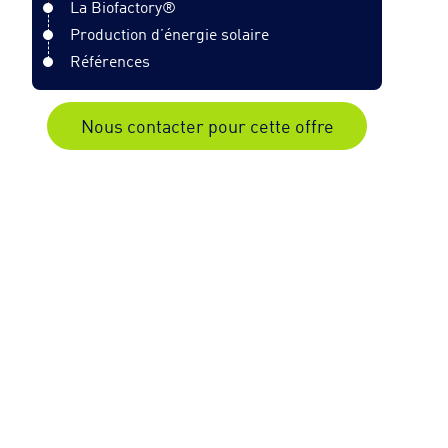
La Biofactory®
Production d’énergie solaire
Références
Nous contacter pour cette offre