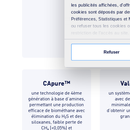
les publicités affichées, d'of
cookies sont déposés par des
Préférences, Statistiques et 
ou refuser tous les cookies 
restriction de l’accès au sit
votre consentement » présent
Refuser
CApure™
Va
une technologie de 4ème
un systèm
génération à base d’amines,
avec d
permettant une production
minimale
efficace de biométhane avec
d’obtenir 
élimination du H₂S et des
gran
siloxanes, faible perte de
CH₄ (<0,05%) et