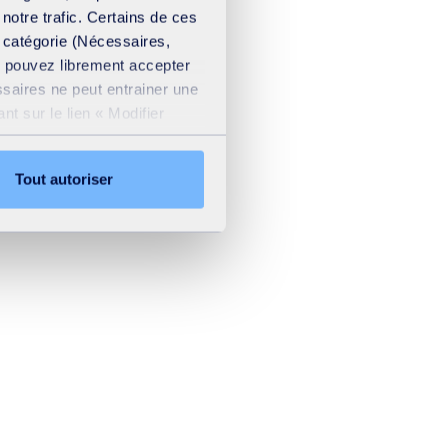
 notre trafic. Certains de ces
e catégorie (Nécessaires,
us pouvez librement accepter
ssaires ne peut entrainer une
t sur le lien « Modifier
ation cookies
.
Tout autoriser