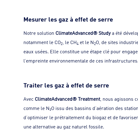
Mesurer les gaz à effet de serre
Notre solution
ClimateAdvanced® Study
a été dévelo
notamment le CO
, le CH
et le N
O, de sites industri
2
4
2
eaux usées. Elle constitue une étape clé pour engag
l’empreinte environnementale de ces infrastructures
Traiter les gaz à effet de serre
Avec
ClimateAdvanced® Treatment
, nous agissons c
comme le N₂O issu des bassins d’aération des statio
d’optimiser le prétraitement du biogaz et de favorise
une alternative au gaz naturel fossile.