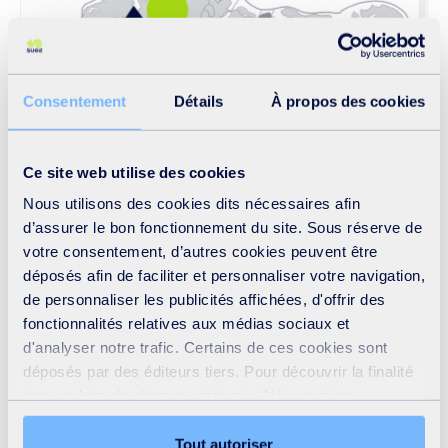
Consentement
Détails
À propos des cookies
Ce site web utilise des cookies
Nous utilisons des cookies dits nécessaires afin
d’assurer le bon fonctionnement du site. Sous réserve de
votre consentement, d’autres cookies peuvent être
Inciter à la réduction des consommations
déposés afin de faciliter et personnaliser votre navigation,
de personnaliser les publicités affichées, d'offrir des
Avec une population croissante, une urbanisation
fonctionnalités relatives aux médias sociaux et
d'analyser notre trafic. Certains de ces cookies sont
galopante et un développement industriel fleurissant, la
déposés par des éditeurs tiers. Pour découvrir la finalité
pression s’accroît sur une ressource déjà limitée. Le PUB
des cookies de chaque catégorie (Nécessaires,
a donc décidé de faire changer les comportements et
Préférences, Statistiques et Marketing), cliquez sur
usages de cette ressource précieuse.
l’onglet « Détails ». Via ce bandeau, vous pouvez
Tout autoriser