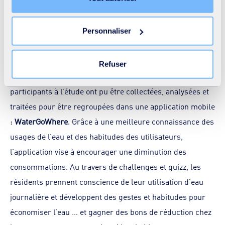
librement accepter ou refuser tous les cookies ou
personnaliser leur implantation. Refuser les cookies non
Personnaliser
nécessaires ne peut entrainer une restriction de l’accès
Après l’installation de 532 compteurs d’eau
au site. Vous pouvez retirer votre consentement à tout
moment en cliquant sur le lien « Modifier votre
communicants au sein du quartier de Punggol, à l’est de
Refuser
consentement » présent sur toutes les pages du site. En
l’archipel, les données de consommation des foyers
savoir plus dans notre
Déclaration cookies
.
participants à l’étude ont pu être collectées, analysées et
traitées pour être regroupées dans une application mobile
:
WaterGoWhere
. Grâce à une meilleure connaissance des
usages de l’eau et des habitudes des utilisateurs,
l’application vise à encourager une diminution des
consommations. Au travers de challenges et quizz, les
résidents prennent conscience de leur utilisation d’eau
journalière et développent des gestes et habitudes pour
économiser l’eau … et gagner des bons de réduction chez