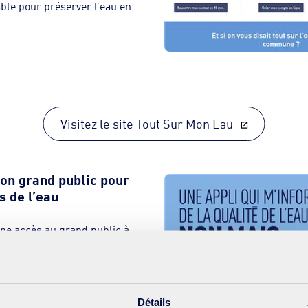
le pour préserver l’eau en
Visitez le site Tout Sur Mon Eau
ion grand public pour
s de l’eau
nne accès au grand public à
’eau de manière géolocalisée
ropose plusieurs
au. Elle renseigne en temps
Détails