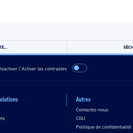
É...
SÉCH
sactiver / Activer les contrastes
olutions
Autres
Contactez-nous
ets
CGU
Politique de confidentialité