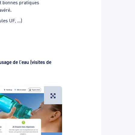
t bonnes pratiques
avéré.
es UF, ...)
age de l’eau (visites de
Agrandir l'image