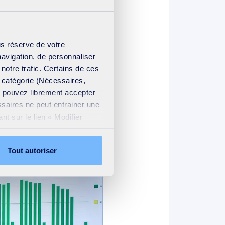
us réserve de votre
navigation, de personnaliser
 notre trafic. Certains de ces
e catégorie (Nécessaires,
us pouvez librement accepter
cupations des Français et de
ssaires ne peut entrainer une
t sur le lien « Modifier
ation cookies
.
Tout autoriser