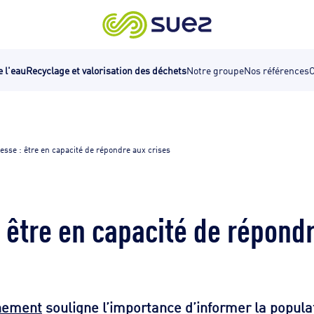
e l'eau
Recyclage et valorisation des déchets
Notre groupe
Nos références
C
esse : être en capacité de répondre aux crises
 être en capacité de répond
rnement
souligne l’importance d’informer la populat