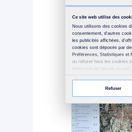
réel sur la qualité de l’eau, le
des fontaines et des points d
Ce site web utilise des cook
également les alertes séchere
Nous utilisons des cookies d
et fournit des écogestes pour
consentement, d’autres cookie
les publicités affichées, d'of
cookies sont déposés par des
Préférences, Statistiques et 
Créée par SUEZ, l'applicatio
ou refuser tous les cookies 
restriction de l’accès au sit
les aider à mieux comprendre 
votre consentement » présent
Refuser