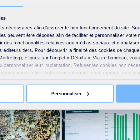
 prix de l’eau, la localisation
e baignade. Elle indique
ies
sse en lien avec les arrêtés
its nécessaires afin d’assurer le bon fonctionnement du site. So
 économiser l’eau.
s peuvent être déposés afin de faciliter et personnaliser votre 
frir des fonctionnalités relatives aux médias sociaux et d'analyser
 éditeurs tiers. Pour découvrir la finalité des cookies de chaqu
Marketing), cliquez sur l’onglet « Détails ». Via ce bandeau, vo
n "Mon Eau" a pour objectif de remettre l’eau au cœur des préoc
ou personnaliser leur implantation. Refuser les cookies non néce
e. Vous pouvez retirer votre consentement à tout moment en cliquan
pourquoi il est important de la préserver au quotidien.
 sur toutes les pages du site. En savoir plus dans notre
Déclar
Personnaliser