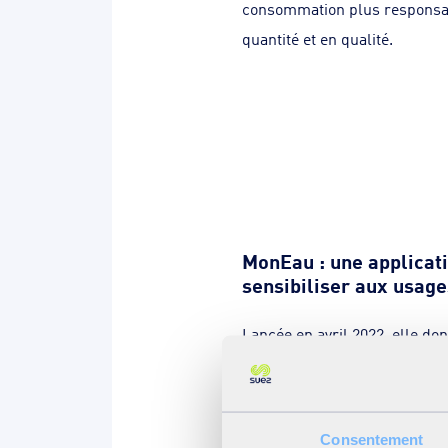
consommation plus responsab
quantité et en qualité.
MonEau : une applicat
sensibiliser aux usage
Lancée en avril 2022, elle do
des informations utiles sur l
partout en France. L'appli p
fonctionnalités autour de l'e
Consentement