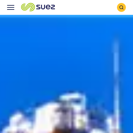
Icône
Icône
recher
Menu