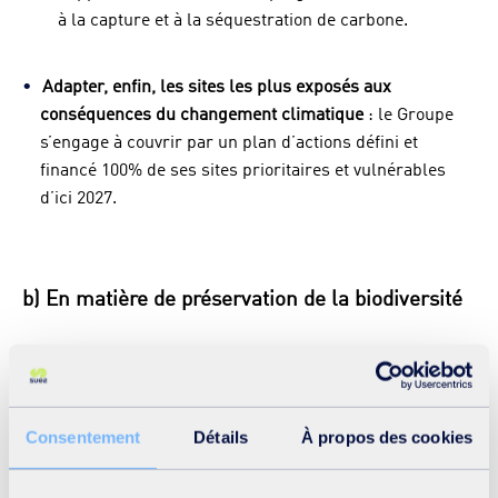
à la capture et à la séquestration de carbone.
Adapter, enfin, les sites les plus exposés aux
conséquences du changement climatique
: le Groupe
s’engage à couvrir par un plan d’actions défini et
financé 100% de ses sites prioritaires et vulnérables
d’ici 2027.
b) En matière de préservation de la biodiversité
Pour réduire l’impact de ses activités, le Groupe prend
des engagements qui adressent les 5 facteurs
responsables du déclin de la biodiversité identifiés par
Consentement
Détails
À propos des cookies
l’IPBES :