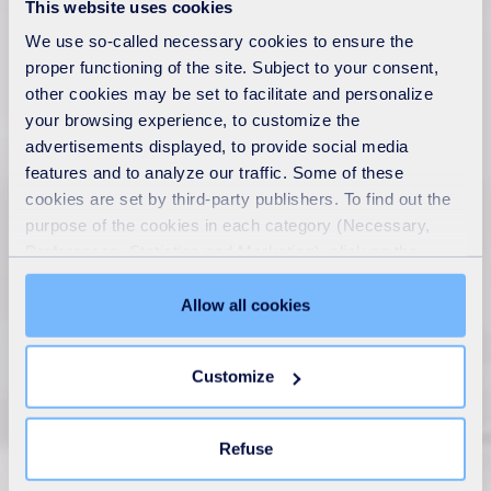
This website uses cookies
We use so-called necessary cookies to ensure the
proper functioning of the site. Subject to your consent,
other cookies may be set to facilitate and personalize
your browsing experience, to customize the
advertisements displayed, to provide social media
features and to analyze our traffic. Some of these
cookies are set by third-party publishers. To find out the
purpose of the cookies in each category (Necessary,
Preferences, Statistics and Marketing), click on the
"Details" tab. Via this banner, you can freely accept or
refuse all cookies or customize their placement. Refusing
Allow all cookies
unnecessary cookies does not restrict access to the site.
You can withdraw your consent at any time by clicking on
Customize
the "Modify your consent" link on any page of the site.
Learn more in our
Cookie Statement
.
Refuse