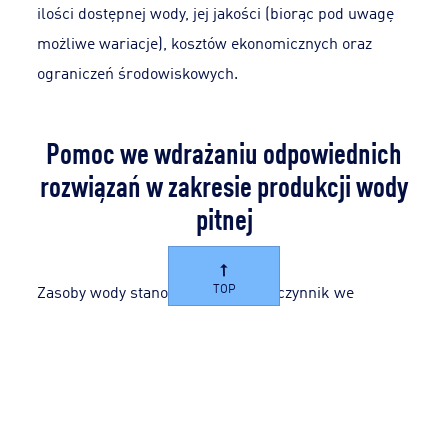
ilości dostępnej wody, jej jakości (biorąc pod uwagę
możliwe wariacje), kosztów ekonomicznych oraz
ograniczeń środowiskowych.
Pomoc we wdrażaniu odpowiednich
rozwiązań w zakresie produkcji wody
pitnej
TOP
Zasoby wody stanowią decydujący czynnik we
wdrożeniu optymalnego systemu produkcji wody
pitnej. Poprzez projektowanie systemu uzdatniania
sięgających od tradycyjnych do bardziej
wyrafinowanych, oferujemy lokalnym władzom
rozwiązania, które spełniają ich wymogi w zakresie