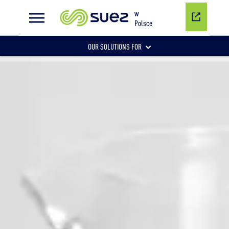
Produkcja wody pitnej
w
Polsce
OUR SOLUTIONS FOR
Consulting
Woda
Inteligentne rozwiązania