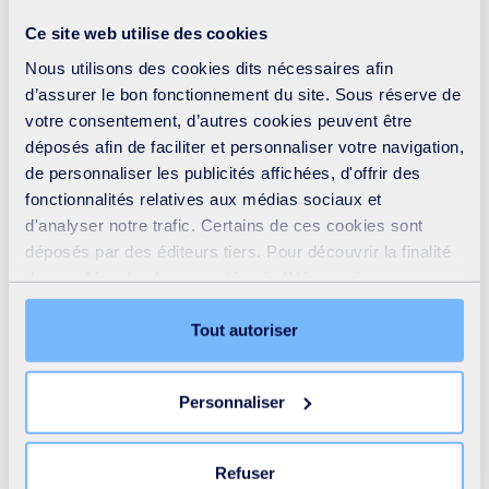
Ce site web utilise des cookies
Nous utilisons des cookies dits nécessaires afin
d’assurer le bon fonctionnement du site. Sous réserve de
votre consentement, d’autres cookies peuvent être
déposés afin de faciliter et personnaliser votre navigation,
de personnaliser les publicités affichées, d'offrir des
fonctionnalités relatives aux médias sociaux et
d'analyser notre trafic. Certains de ces cookies sont
déposés par des éditeurs tiers. Pour découvrir la finalité
des cookies de chaque catégorie (Nécessaires,
Préférences, Statistiques et Marketing), cliquez sur
Concrètement, comment accompagnez-vous
l’onglet « Détails ». Via ce bandeau, vous pouvez
Tout autoriser
les collectivités chez SUEZ ?
librement accepter ou refuser tous les cookies ou
personnaliser leur implantation. Refuser les cookies non
Nous proposons différentes formes d’intervention. Sous
Personnaliser
nécessaires ne peut entrainer une restriction de l’accès
forme d’assistance technique, nous répondons à des
au site. Vous pouvez retirer votre consentement à tout
besoins très précis, comme le baromètre du tri.
moment en cliquant sur le lien « Modifier votre
Refuser
consentement » présent sur toutes les pages du site. En