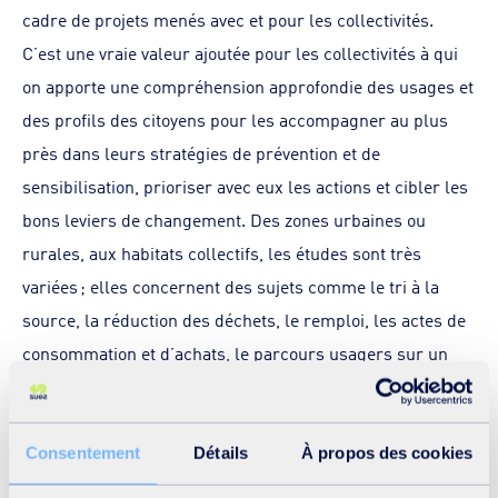
cadre de projets menés avec et pour les collectivités.
C’est une vraie valeur ajoutée pour les collectivités à qui
on apporte une compréhension approfondie des usages et
des profils des citoyens pour les accompagner au plus
près dans leurs stratégies de prévention et de
sensibilisation, prioriser avec eux les actions et cibler les
bons leviers de changement. Des zones urbaines ou
rurales, aux habitats collectifs, les études sont très
variées ; elles concernent des sujets comme le tri à la
source, la réduction des déchets, le remploi, les actes de
consommation et d’achats, le parcours usagers sur un
site, les incivilités, les dépôts sauvages ou encore
l’acceptabilité des riverains vis-à-vis d’un projet de
construction d’un site par exemple.
Consentement
Détails
À propos des cookies