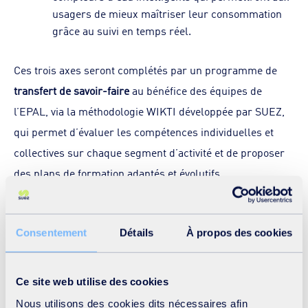
usagers de mieux maîtriser leur consommation
grâce au suivi en temps réel.
Ces trois axes seront complétés par un programme de
transfert de savoir-faire
au bénéfice des équipes de
l’EPAL, via la méthodologie WIKTI développée par SUEZ,
qui permet d’évaluer les compétences individuelles et
collectives sur chaque segment d’activité et de proposer
des plans de formation adaptés et évolutifs.
Le lancement de ce nouveau contrat vient renforcer la
Consentement
Détails
À propos des cookies
présence historique de SUEZ en Angola. Le Groupe est
présent dans le pays depuis les années 1970 et y a
construit plusieurs usines d’eau potable dont celle de
Ce site web utilise des cookies
Kifangondo, réhabilitée en 2016. Le Groupe y construit
Nous utilisons des cookies dits nécessaires afin