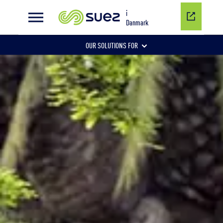
Tertiær fosforfjernelse
i
Danmark
OUR SOLUTIONS FOR
SPILDEVAND
DRIKKEVAND
INDUSTRIVAND