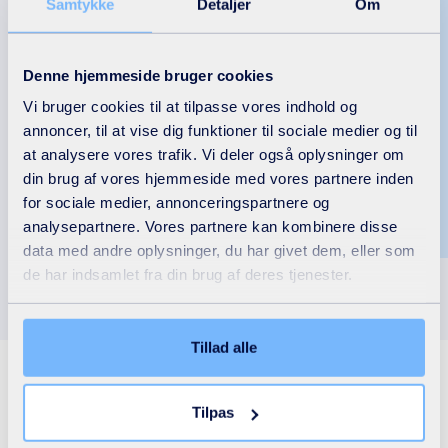
Samtykke
Detaljer
Om
stoffer fra spildevand
Mikroforurenende stoffer findes i meget lav
koncentration, mikro- eller nanogram pr. Liter,
Denne hjemmeside bruger cookies
og giver nye problemer i vandindustrien og i
Vi bruger cookies til at tilpasse vores indhold og
forhold til beskyttelse af vandmiljøet.
annoncer, til at vise dig funktioner til sociale medier og til
at analysere vores trafik. Vi deler også oplysninger om
din brug af vores hjemmeside med vores partnere inden
for sociale medier, annonceringspartnere og
Læs mere
analysepartnere. Vores partnere kan kombinere disse
data med andre oplysninger, du har givet dem, eller som
de har indsamlet fra din brug af deres tjenester.
Tillad alle
Tilpas