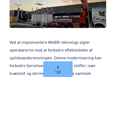
Ved at implementere MABR-teknologi sigter
operatørerne mod at forbedre effektiviteten af
spildevandsrensningen. Denne modernisering kan
forbedre fjernelsen af forurenende stoffer, især
TOP
kvælstof, og dermed øge anlæggets samlede
kapacitet. Det er et vigtigt skridt fremad i brugen af
avancerede rensningsmetoder til at opfylde
skærpede miljøstandarder og sikre bæredygtig
vandforvaltning.