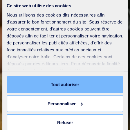
Ce site web utilise des cookies
Nous utilisons des cookies dits nécessaires afin
d’assurer le bon fonctionnement du site. Sous réserve de
votre consentement, d’autres cookies peuvent être
déposés afin de faciliter et personnaliser votre navigation,
de personnaliser les publicités affichées, d'offrir des
fonctionnalités relatives aux médias sociaux et
d'analyser notre trafic. Certains de ces cookies sont
déposés par des éditeurs tiers. Pour découvrir la finalité
des cookies de chaque catégorie (Nécessaires,
Préférences, Statistiques et Marketing), cliquez sur
l’onglet « Détails ». Via ce bandeau, vous pouvez
Tout autoriser
librement accepter ou refuser tous les cookies ou
personnaliser leur implantation. Refuser les cookies non
Personnaliser
nécessaires ne peut entrainer une restriction de l’accès
au site. Vous pouvez retirer votre consentement à tout
Nous contacter
moment en cliquant sur le lien « Modifier votre
Refuser
consentement » présent sur toutes les pages du site. En