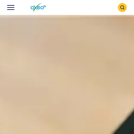
Icône
Icône
recher
Menu