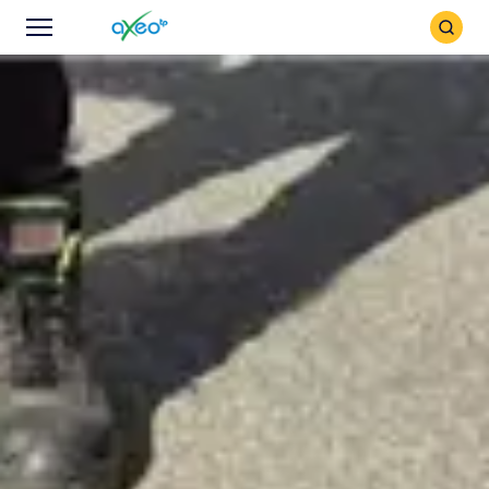
Icône
Icône
recher
Menu