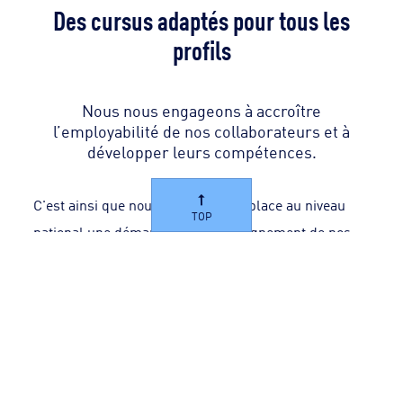
Des cursus adaptés pour tous les
profils
Nous nous engageons à accroître
l’employabilité de nos collaborateurs et à
développer leurs compétences.
C'est ainsi que nous avons mis en place au niveau
TOP
national une démarche d'accompagnement de nos
salariés afin de mieux valoriser leurs acquis et de
leur offrir des cursus de formation personnalisés.
Un employeur à l’écoute