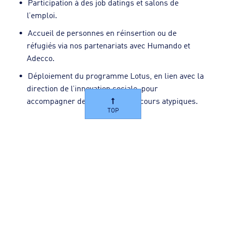
Participation à des job datings et salons de
l’emploi.
Accueil de personnes en réinsertion ou de
réfugiés via nos partenariats avec Humando et
Adecco.
Déploiement du programme Lotus, en lien avec la
direction de l’innovation sociale, pour
accompagner des profils en parcours atypiques.
TOP
Ces actions renforcent notre rôle d’acteur local
responsable, engagé dans la création de passerelles
concrètes vers l’emploi.
Encourager l’engagement citoyen de