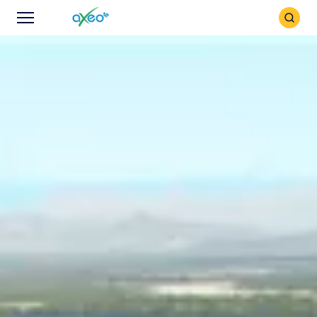
Icône
Icône
recher
Menu