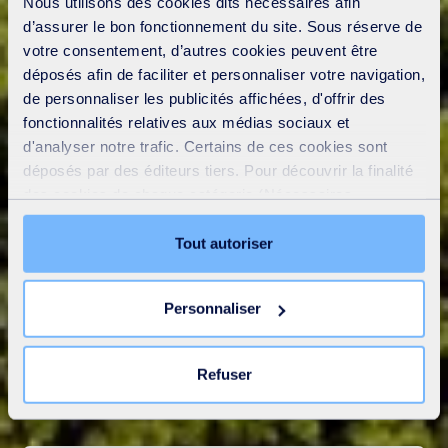
Nous utilisons des cookies dits nécessaires afin
d’assurer le bon fonctionnement du site. Sous réserve de
votre consentement, d’autres cookies peuvent être
déposés afin de faciliter et personnaliser votre navigation,
de personnaliser les publicités affichées, d'offrir des
fonctionnalités relatives aux médias sociaux et
d'analyser notre trafic. Certains de ces cookies sont
déposés par des éditeurs tiers. Pour découvrir la finalité
des cookies de chaque catégorie (Nécessaires,
Préférences, Statistiques et Marketing), cliquez sur
l’onglet « Détails ». Via ce bandeau, vous pouvez
Tout autoriser
librement accepter ou refuser tous les cookies ou
personnaliser leur implantation. Refuser les cookies non
Personnaliser
nécessaires ne peut entrainer une restriction de l’accès
au site. Vous pouvez retirer votre consentement à tout
moment en cliquant sur le lien « Modifier votre
Refuser
consentement » présent sur toutes les pages du site. En
savoir plus dans notre
Déclaration cookies
.