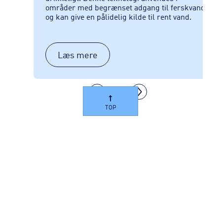
sikre
områder med begrænset adgang til ferskvand
rmed
og kan give en pålidelig kilde til rent vand.
Læs mere
TOP
SPILDEVAND
INDUSTRIVAND
Follow us